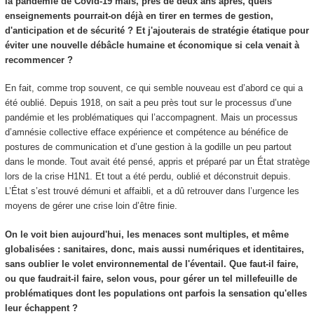
la pandémie de Covid-19 mais, près de deux ans après, quels
enseignements pourrait-on déjà en tirer en termes de gestion,
d'anticipation et de sécurité ? Et j'ajouterais de stratégie étatique pour
éviter une nouvelle débâcle humaine et économique si cela venait à
recommencer ?
En fait, comme trop souvent, ce qui semble nouveau est d’abord ce qui a
été oublié. Depuis 1918, on sait a peu près tout sur le processus d’une
pandémie et les problématiques qui l’accompagnent. Mais un processus
d’amnésie collective efface expérience et compétence au bénéfice de
postures de communication et d’une gestion à la godille un peu partout
dans le monde. Tout avait été pensé, appris et préparé par un État stratège
lors de la crise H1N1. Et tout a été perdu, oublié et déconstruit depuis.
L’État s’est trouvé démuni et affaibli, et a dû retrouver dans l’urgence les
moyens de gérer une crise loin d’être finie.
On le voit bien aujourd'hui, les menaces sont multiples, et même
globalisées : sanitaires, donc, mais aussi numériques et identitaires,
sans oublier le volet environnemental de l'éventail. Que faut-il faire,
ou que faudrait-il faire, selon vous, pour gérer un tel millefeuille de
problématiques dont les populations ont parfois la sensation qu'elles
leur échappent ?