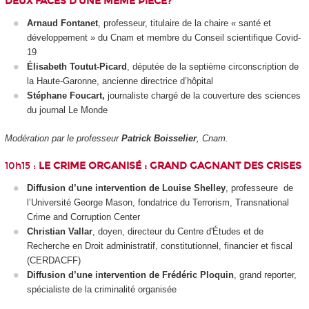
DEUX FACES D’UNE MÊME PIÈCE?
Arnaud Fontanet
, professeur, titulaire de la chaire « santé et
développement » du Cnam et membre du Conseil scientifique Covid-
19
Élisabeth Toutut-Picard
, députée de la septième circonscription de
la Haute-Garonne, ancienne directrice d’hôpital
Stéphane Foucart,
journaliste chargé de la couverture des sciences
du journal Le Monde
Modération par le professeur
Patrick Boisselier
, Cnam.
10h15 :
LE CRIME ORGANISÉ : GRAND GAGNANT DES CRISES
Diffusion d’une intervention de Louise Shelley
, professeure
de
l’Université George Mason, fondatrice du Terrorism, Transnational
Crime and Corruption Center
Christian Vallar
, doyen, directeur du Centre d'Études et de
Recherche en Droit administratif, constitutionnel, financier et fiscal
(CERDACFF)
Diffusion d’une intervention de Frédéric Ploquin
, grand reporter,
spécialiste de la criminalité organisée