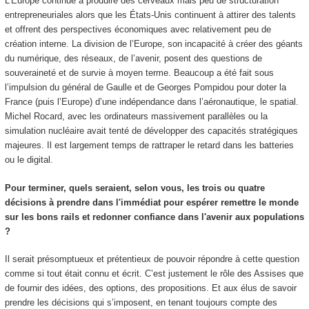
L’Europe continue à produire des cerveaux mais peu de structuration
entrepreneuriales alors que les États-Unis continuent à attirer des talents
et offrent des perspectives économiques avec relativement peu de
création interne. La division de l’Europe, son incapacité à créer des géants
du numérique, des réseaux, de l’avenir, posent des questions de
souveraineté et de survie à moyen terme. Beaucoup a été fait sous
l’impulsion du général de Gaulle et de Georges Pompidou pour doter la
France (puis l’Europe) d’une indépendance dans l’aéronautique, le spatial.
Michel Rocard, avec les ordinateurs massivement parallèles ou la
simulation nucléaire avait tenté de développer des capacités stratégiques
majeures. Il est largement temps de rattraper le retard dans les batteries
ou le digital.
Pour terminer, quels seraient, selon vous, les trois ou quatre
décisions à prendre dans l'immédiat pour espérer remettre le monde
sur les bons rails et redonner confiance dans l'avenir aux populations
?
Il serait présomptueux et prétentieux de pouvoir répondre à cette question
comme si tout était connu et écrit. C’est justement le rôle des Assises que
de fournir des idées, des options, des propositions. Et aux élus de savoir
prendre les décisions qui s’imposent, en tenant toujours compte des