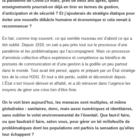
la pandémie de Covid-19 mais, près de deux ans après, quels
enseignements pourrait-on déjà en tirer en termes de gestion,
d'anticipation et de sécurité ? Et j'ajouterais de stratégie étatique pour
éviter une nouvelle débâcle humaine et économique si cela venait à
recommencer ?
En fait, comme trop souvent, ce qui semble nouveau est d’abord ce qui a
été oublié. Depuis 1918, on sait a peu près tout sur le processus d’une
pandémie et les problématiques qui l’accompagnent. Mais un processus
d’amnésie collective efface expérience et compétence au bénéfice de
postures de communication et d’une gestion à la godille un peu partout
dans le monde. Tout avait été pensé, appris et préparé par un État stratège
lors de la crise H1N1. Et tout a été perdu, oublié et déconstruit depuis.
L’État s’est trouvé démuni et affaibli, et a dû retrouver dans l’urgence les
moyens de gérer une crise loin d’être finie.
On le voit bien aujourd'hui, les menaces sont multiples, et même
globalisées : sanitaires, donc, mais aussi numériques et identitaires,
sans oublier le volet environnemental de l'éventail. Que faut-il faire,
ou que faudrait-il faire, selon vous, pour gérer un tel millefeuille de
problématiques dont les populations ont parfois la sensation qu'elles
leur échappent ?