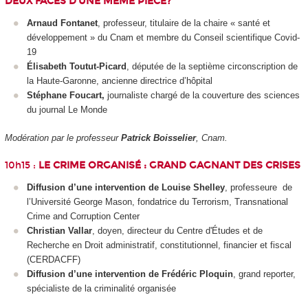
DEUX FACES D’UNE MÊME PIÈCE?
Arnaud Fontanet
, professeur, titulaire de la chaire « santé et
développement » du Cnam et membre du Conseil scientifique Covid-
19
Élisabeth Toutut-Picard
, députée de la septième circonscription de
la Haute-Garonne, ancienne directrice d’hôpital
Stéphane Foucart,
journaliste chargé de la couverture des sciences
du journal Le Monde
Modération par le professeur
Patrick Boisselier
, Cnam.
10h15 :
LE CRIME ORGANISÉ : GRAND GAGNANT DES CRISES
Diffusion d’une intervention de Louise Shelley
, professeure
de
l’Université George Mason, fondatrice du Terrorism, Transnational
Crime and Corruption Center
Christian Vallar
, doyen, directeur du Centre d'Études et de
Recherche en Droit administratif, constitutionnel, financier et fiscal
(CERDACFF)
Diffusion d’une intervention de Frédéric Ploquin
, grand reporter,
spécialiste de la criminalité organisée