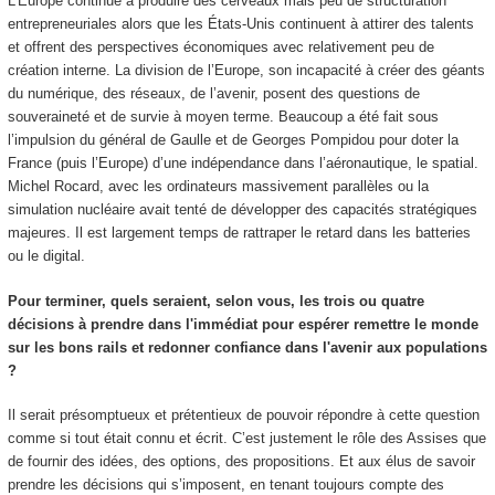
L’Europe continue à produire des cerveaux mais peu de structuration
entrepreneuriales alors que les États-Unis continuent à attirer des talents
et offrent des perspectives économiques avec relativement peu de
création interne. La division de l’Europe, son incapacité à créer des géants
du numérique, des réseaux, de l’avenir, posent des questions de
souveraineté et de survie à moyen terme. Beaucoup a été fait sous
l’impulsion du général de Gaulle et de Georges Pompidou pour doter la
France (puis l’Europe) d’une indépendance dans l’aéronautique, le spatial.
Michel Rocard, avec les ordinateurs massivement parallèles ou la
simulation nucléaire avait tenté de développer des capacités stratégiques
majeures. Il est largement temps de rattraper le retard dans les batteries
ou le digital.
Pour terminer, quels seraient, selon vous, les trois ou quatre
décisions à prendre dans l'immédiat pour espérer remettre le monde
sur les bons rails et redonner confiance dans l'avenir aux populations
?
Il serait présomptueux et prétentieux de pouvoir répondre à cette question
comme si tout était connu et écrit. C’est justement le rôle des Assises que
de fournir des idées, des options, des propositions. Et aux élus de savoir
prendre les décisions qui s’imposent, en tenant toujours compte des