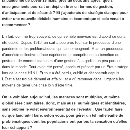
la pandémie de Covid-19 mais, près de deux ans après, quels
enseignements pourrait-on déjà en tirer en termes de gestion,
d'anticipation et de sécurité ? Et j'ajouterais de stratégie étatique pour
éviter une nouvelle débâcle humaine et économique si cela venait à
recommencer ?
En fait, comme trop souvent, ce qui semble nouveau est d’abord ce qui a
été oublié. Depuis 1918, on sait a peu près tout sur le processus d’une
pandémie et les problématiques qui l’accompagnent. Mais un processus
d’amnésie collective efface expérience et compétence au bénéfice de
postures de communication et d’une gestion à la godille un peu partout
dans le monde. Tout avait été pensé, appris et préparé par un État stratège
lors de la crise H1N1. Et tout a été perdu, oublié et déconstruit depuis.
L’État s’est trouvé démuni et affaibli, et a dû retrouver dans l’urgence les
moyens de gérer une crise loin d’être finie.
On le voit bien aujourd'hui, les menaces sont multiples, et même
globalisées : sanitaires, donc, mais aussi numériques et identitaires,
sans oublier le volet environnemental de l'éventail. Que faut-il faire,
ou que faudrait-il faire, selon vous, pour gérer un tel millefeuille de
problématiques dont les populations ont parfois la sensation qu'elles
leur échappent ?