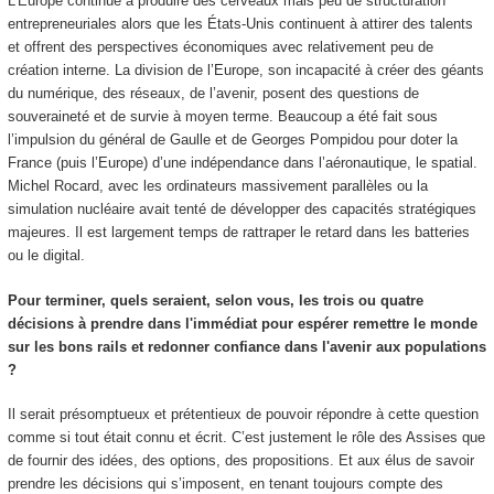
L’Europe continue à produire des cerveaux mais peu de structuration
entrepreneuriales alors que les États-Unis continuent à attirer des talents
et offrent des perspectives économiques avec relativement peu de
création interne. La division de l’Europe, son incapacité à créer des géants
du numérique, des réseaux, de l’avenir, posent des questions de
souveraineté et de survie à moyen terme. Beaucoup a été fait sous
l’impulsion du général de Gaulle et de Georges Pompidou pour doter la
France (puis l’Europe) d’une indépendance dans l’aéronautique, le spatial.
Michel Rocard, avec les ordinateurs massivement parallèles ou la
simulation nucléaire avait tenté de développer des capacités stratégiques
majeures. Il est largement temps de rattraper le retard dans les batteries
ou le digital.
Pour terminer, quels seraient, selon vous, les trois ou quatre
décisions à prendre dans l'immédiat pour espérer remettre le monde
sur les bons rails et redonner confiance dans l'avenir aux populations
?
Il serait présomptueux et prétentieux de pouvoir répondre à cette question
comme si tout était connu et écrit. C’est justement le rôle des Assises que
de fournir des idées, des options, des propositions. Et aux élus de savoir
prendre les décisions qui s’imposent, en tenant toujours compte des