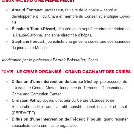
DEUX FACES D’UNE MÊME PIÈCE?
Arnaud Fontanet
, professeur, titulaire de la chaire « santé et
développement » du Cnam et membre du Conseil scientifique Covid-
19
Élisabeth Toutut-Picard
, députée de la septième circonscription de
la Haute-Garonne, ancienne directrice d’hôpital
Stéphane Foucart,
journaliste chargé de la couverture des sciences
du journal Le Monde
Modération par le professeur
Patrick Boisselier
, Cnam.
10h15 :
LE CRIME ORGANISÉ : GRAND GAGNANT DES CRISES
Diffusion d’une intervention de Louise Shelley
, professeure
de
l’Université George Mason, fondatrice du Terrorism, Transnational
Crime and Corruption Center
Christian Vallar
, doyen, directeur du Centre d'Études et de
Recherche en Droit administratif, constitutionnel, financier et fiscal
(CERDACFF)
Diffusion d’une intervention de Frédéric Ploquin
, grand reporter,
spécialiste de la criminalité organisée