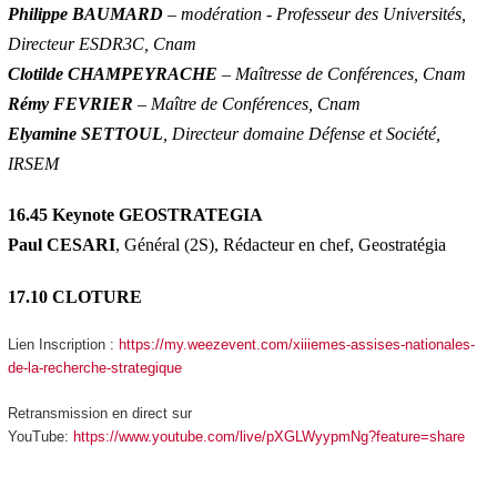
Philippe BAUMARD
– modération - Professeur des Universités,
Directeur ESDR3C, Cnam
Clotilde CHAMPEYRACHE
– Maîtresse de Conférences, Cnam
Rémy FEVRIER
– Maître de Conférences, Cnam
Elyamine SETTOUL
, Directeur domaine Défense et Société,
IRSEM
16.45 Keynote GEOSTRATEGIA
Paul CESARI
, Général (2S), Rédacteur en chef, Geostratégia
17.10 CLOTURE
Lien Inscription :
https://my.weezevent.com/xiiiemes-assises-nationales-
de-la-recherche-strategique
Retransmission en direct sur
YouTube:
https://www.youtube.com/live/pXGLWyypmNg?feature=share