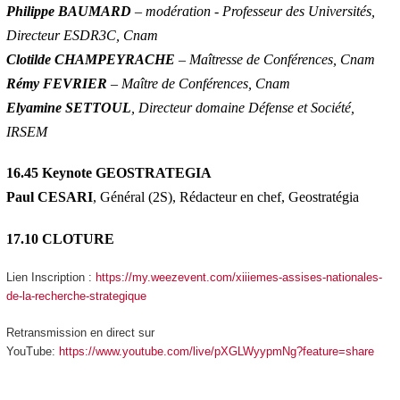
Philippe BAUMARD
– modération - Professeur des Universités,
Directeur ESDR3C, Cnam
Clotilde CHAMPEYRACHE
– Maîtresse de Conférences, Cnam
Rémy FEVRIER
– Maître de Conférences, Cnam
Elyamine SETTOUL
, Directeur domaine Défense et Société,
IRSEM
16.45 Keynote GEOSTRATEGIA
Paul CESARI
, Général (2S), Rédacteur en chef, Geostratégia
17.10 CLOTURE
Lien Inscription :
https://my.weezevent.com/xiiiemes-assises-nationales-
de-la-recherche-strategique
Retransmission en direct sur
YouTube:
https://www.youtube.com/live/pXGLWyypmNg?feature=share