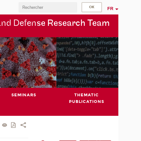
FR
and Defen
se Research Team
SEMINARS
THEMATIC
PUBLICATIONS