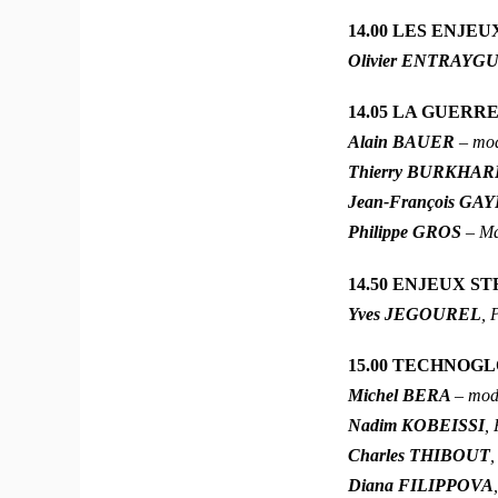
14.00 LES ENJE
Olivier ENTRAYG
14.05 LA GUERR
Alain BAUER
– mod
Thierry BURKHA
Jean-François G
Philippe GROS
– Ma
14.50 ENJEUX S
Yves JEGOUREL
, 
15.00 TECHNOG
Michel BERA
– mode
Nadim KOBEISSI
,
Charles THIBOUT
,
Diana FILIPPOVA