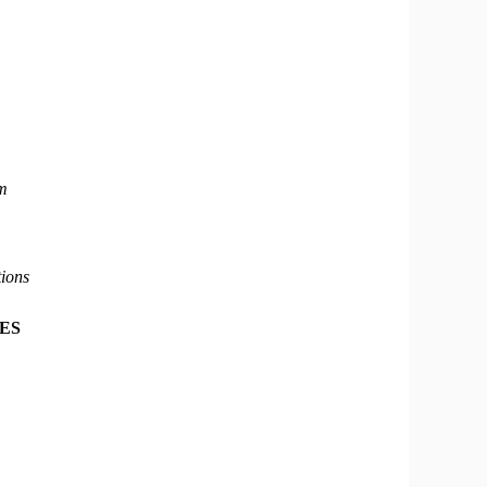
am
ions
ES