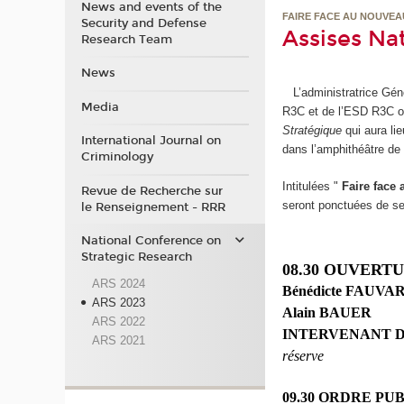
News and events of the
FAIRE FACE AU NOUVE
Security and Defense
Assises Na
Research Team
News
L’administratrice Gé
Media
R3C et de l’ESD R3C ont
Stratégique
qui aura li
International Journal on
dans l’amphithéâtre de
Criminology
Intitulées "
Faire face
Revue de Recherche sur
seront ponctuées de sep
le Renseignement - RRR
National Conference on
Strategic Research
08.30 OUVERT
ARS 2024
Bénédicte FAU
ARS 2023
Alain BAUER
ARS 2022
INTERVENANT 
ARS 2021
réserve
09.30 ORDRE PU