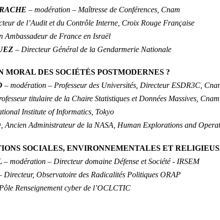
EYRACHE
– modération – Maîtresse de Conférences, Cnam
cteur de l’Audit et du Contrôle Interne, Croix Rouge Française
en Ambassadeur de France en Israël
GUEZ
– Directeur Général de la Gendarmerie Nationale
IEN MORAL DES SOCIÉTÉS POSTMODERNES ?
RD
– modération – Professeur des Universités, Directeur ESDR3C, Cn
rofesseur titulaire de la Chaire Statistiques et Données Massives, Cnam
ational Institute of Informatics, Tokyo
O
, Ancien Administrateur de la NASA, Human Explorations and Operat
ATIONS SOCIALES, ENVIRONNEMENTALES ET RELIGIEUS
L
– modération – Directeur domaine Défense et Société - IRSEM
– Directeur, Observatoire des Radicalités Politiques ORAP
 Pôle Renseignement cyber de l’OCLCTIC