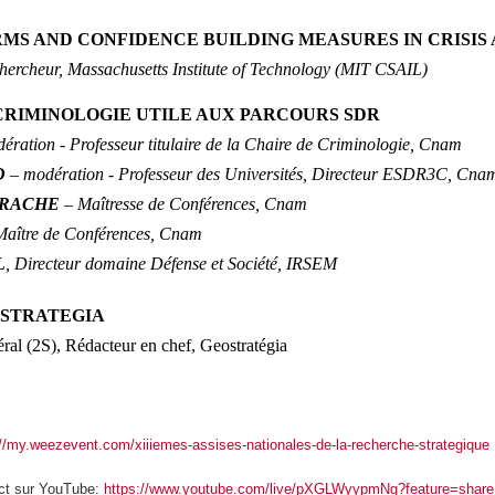
ORMS AND CONFIDENCE BUILDING MEASURES IN CRISIS
hercheur, Massachusetts Institute of Technology (MIT CSAIL)
 CRIMINOLOGIE UTILE AUX PARCOURS SDR
ération - Professeur titulaire de la Chaire de Criminologie, Cnam
RD
– modération - Professeur des Universités, Directeur ESDR3C, Cna
EYRACHE
– Maîtresse de Conférences, Cnam
Maître de Conférences, Cnam
L
, Directeur domaine Défense et Société, IRSEM
EOSTRATEGIA
éral (2S), Rédacteur en chef, Geostratégia
://my.weezevent.com/xiiiemes-assises-nationales-de-la-recherche-strategique
ect sur YouTube:
https://www.youtube.com/live/pXGLWyypmNg?feature=share