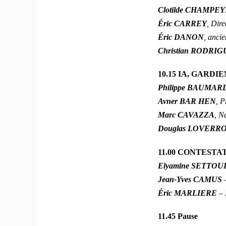
Clotilde CHAMP
Éric CARREY
, Dire
Éric DANON
, anci
Christian RODRI
10.15 IA, GARD
Philippe BAUMA
Avner BAR HEN
, P
Marc CAVAZZA
, N
Douglas LOVERR
11.00 CONTEST
Elyamine SETTOU
Jean-Yves CAMUS
Éric MARLIERE
–
11.45
Pause