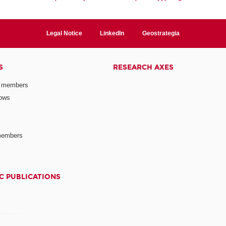
Legal Notice
LinkedIn
Geostrategia
S
RESEARCH AXES
 members
lows
members
C PUBLICATIONS