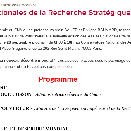
AU DÉSORDRE MONDIAL
tionales de la Recherche Stratégiqu
nérale du CNAM, les professeurs Alain BAUER et Philippe BAUMARD, respo
 le plaisir de vous inviter à la nouvelle édition des
Assises Nationales de l
eu le
28 septembre
prochain, de
8h30 à 18h
,
au Conservatoire National des Ar
 l’Abbé Grégoire, situé au
292 Rue Saint-Martin, 75003 Paris.
 au nouveau désordre mondial
", ces assises, placées sous le patronage 
t panels et d’interventions exceptionnelles.
Programme
URE
VARQUE-COSSON
-
Administratrice Générale du Cnam
D’OUVERTURE
:
Ministre de l’Enseignement Supérieur et de la Rec
BLIC ET DÉSORDRE MONDIAL