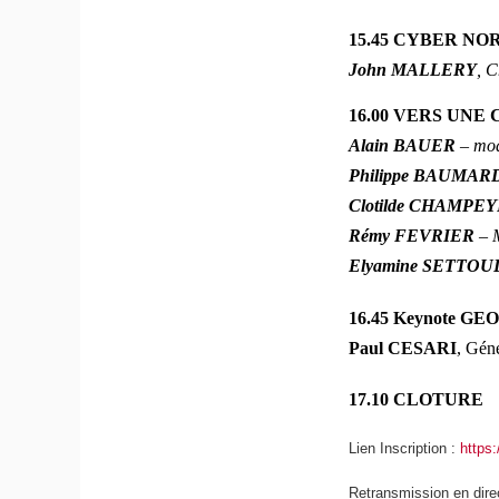
15.45 CYBER N
John MALLERY
, C
16.00 VERS UNE
Alain BAUER
– mod
Philippe BAUMA
Clotilde CHAMP
Rémy FEVRIER
– 
Elyamine SETTOU
16.45 Keynote G
Paul CESARI
, Gén
17.10 CLOTURE
Lien Inscription :
https
Retransmission en dir