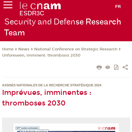
FR
Security and Defen
se Research
Team
News
National Conference on Strategic Research
Home
Unforeseen, imminent: thrombosis 2030
ASSISES NATIONALES DE LA RECHERCHE STRATÉGIQUE 2024
Imprévues, imminentes :
thromboses 2030