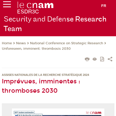
FR
Security and Defen
se Research
Team
News
National Conference on Strategic Research
Home
Unforeseen, imminent: thrombosis 2030
ASSISES NATIONALES DE LA RECHERCHE STRATÉGIQUE 2024
Imprévues, imminentes :
thromboses 2030