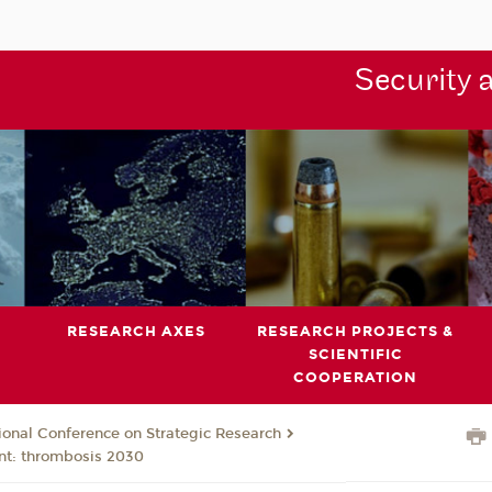
Security 
RESEARCH AXES
RESEARCH PROJECTS &
SCIENTIFIC
COOPERATION
ional Conference on Strategic Research
nt: thrombosis 2030