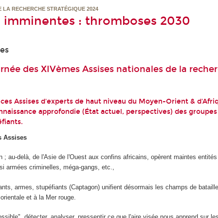
E LA RECHERCHE STRATÉGIQUE 2024
, imminentes : thromboses 2030
ces
urnée des XIVèmes Assises nationales de la reche
ces Assises d'experts de haut niveau du Moyen-Orient & d'Afri
nnaissance approfondie (État actuel, perspectives) des groupes 
éfiants.
s Assises
 ; au-delà, de l'Asie de l'Ouest aux confins africains, opèrent maintes en­tités 
si armées criminelles, méga-gangs, etc.,
ants, armes, stupéfiants (Captagon) unifient désormais les champs de bataille
orientale et à la Mer rouge.
sible", détecter, analyser, pressentir ce que l'aire visée nous ap­prend sur les