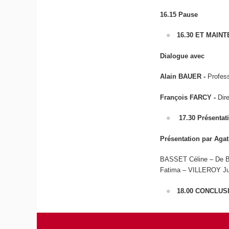
16.15
Pause
16.30 ET MAIN
Dialogue avec
Alain BAUER -
Profess
François FARCY -
Dir
17.30
Présentat
Présentation par Ag
BASSET Céline – De
Fatima – VILLEROY Jul
18.00 CONCLUS