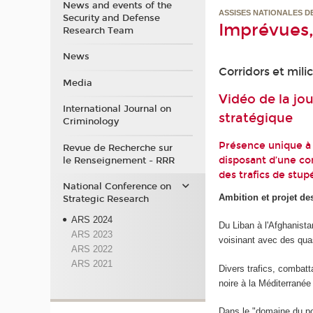
News and events of the
ASSISES NATIONALES D
Security and Defense
Imprévues
Research Team
News
Corridors et mili
Media
Vidéo de la jo
International Journal on
stratégique
Criminology
Présence unique à 
Revue de Recherche sur
disposant d’une co
le Renseignement - RRR
des trafics de stup
National Conference on
Ambition et projet de
Strategic Research
ARS 2024
Du Liban à l'Afghanistan
ARS 2023
voisinant avec des qua
ARS 2022
ARS 2021
Divers trafics, combatt
noire à la Méditerranée 
Dans le "domaine du pos