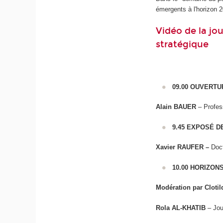
émergents à l'horizon 20
Vidéo de la jo
stratégique
09.00 OUVERTU
Alain BAUER
– Profess
9.45 EXPOSÉ D
Xavier RAUFER –
Doc
10.00 HORIZON
Modération par Clot
Rola AL-KHATIB
– Jou