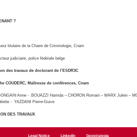
TENANT ?
eur titulaire de la Chaire de Criminologie, Cnam
ecteur judiciaire, police fédérale belge
ion des travaux de doctorant de l’ESDR3C
athe COUDERC, Maîtresse de conférences, Cnam
 BONGAIN Anne - BOUAZZI Hamida – CHORON Romain – MARX Julien – 
iette - YAZDANI Pierre-Guive
ION DES TRAVAUX
Legal Notice
LinkedIn
Geostrategia