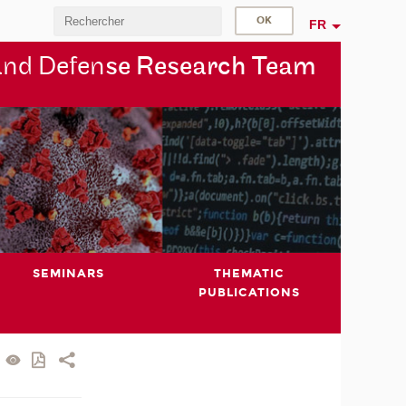
FR
and Defen
se Research Team
SEMINARS
THEMATIC
PUBLICATIONS