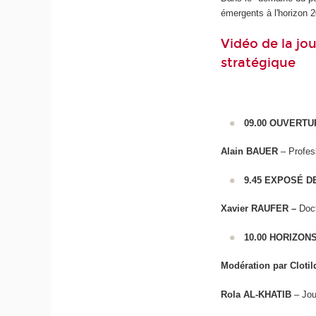
émergents à l'horizon 20
Vidéo de la jo
stratégique
09.00 OUVERTU
Alain BAUER
– Profess
9.45 EXPOSÉ D
Xavier RAUFER –
Doc
10.00 HORIZON
Modération par Clot
Rola AL-KHATIB
– Jou