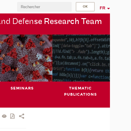
FR
and Defen
se Research Team
SEMINARS
THEMATIC
PUBLICATIONS