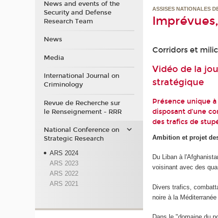
News and events of the
ASSISES NATIONALES D
Security and Defense
Imprévues
Research Team
News
Corridors et mili
Media
Vidéo de la jo
International Journal on
stratégique
Criminology
Présence unique à 
Revue de Recherche sur
disposant d’une co
le Renseignement - RRR
des trafics de stup
National Conference on
Ambition et projet de
Strategic Research
ARS 2024
Du Liban à l'Afghanistan
ARS 2023
voisinant avec des qua
ARS 2022
ARS 2021
Divers trafics, combatt
noire à la Méditerranée 
Dans le "domaine du pos