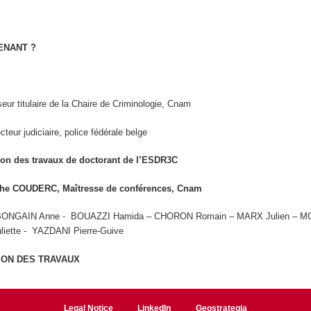
TENANT ?
eur titulaire de la Chaire de Criminologie, Cnam
ecteur judiciaire, police fédérale belge
ion des travaux de doctorant de l’ESDR3C
athe COUDERC, Maîtresse de conférences, Cnam
 BONGAIN Anne - BOUAZZI Hamida – CHORON Romain – MARX Julien – 
iette - YAZDANI Pierre-Guive
ION DES TRAVAUX
Legal Notice
LinkedIn
Geostrategia