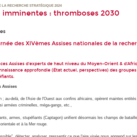
E LA RECHERCHE STRATÉGIQUE 2024
, imminentes : thromboses 2030
ces
urnée des XIVèmes Assises nationales de la reche
ces Assises d'experts de haut niveau du Moyen-Orient & d'Afri
nnaissance approfondie (État actuel, perspectives) des groupes 
éfiants.
s Assises
 ; au-delà, de l'Asie de l'Ouest aux confins africains, opèrent maintes en­tités 
si armées criminelles, méga-gangs, etc.,
ants, armes, stupéfiants (Captagon) unifient désormais les champs de bataille
orientale et à la Mer rouge.
sible", détecter, analyser, pressentir ce que l'aire visée nous ap­prend sur les