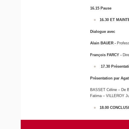
16.15
Pause
16.30 ET MAIN
Dialogue avec
Alain BAUER -
Profess
François FARCY -
Dir
17.30
Présentat
Présentation par Ag
BASSET Céline – De
Fatima – VILLEROY Jul
18.00 CONCLUS