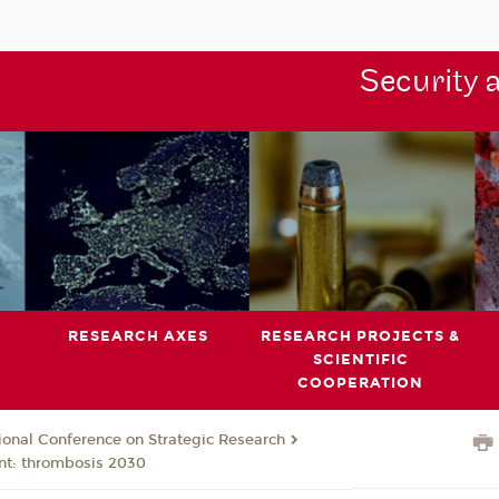
Security 
RESEARCH AXES
RESEARCH PROJECTS &
SCIENTIFIC
COOPERATION
ional Conference on Strategic Research
nt: thrombosis 2030