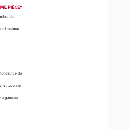
ME PIÈCE?
membre du
e directrice
fondatrice du
onstitutionnel,
́ organisée