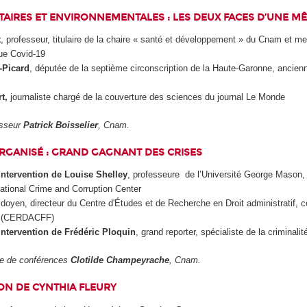
TAIRES ET ENVIRONNEMENTALES : LES DEUX FACES D’UNE MÊ
t
, professeur, titulaire de la chaire « santé et développement » du Cnam et 
que Covid-19
t-Picard
, députée de la septième circonscription de la Haute-Garonne, ancienn
t,
journaliste chargé de la couverture des sciences du journal Le Monde
esseur
Patrick Boisselier
, Cnam.
RGANISÉ : GRAND GAGNANT DES CRISES
intervention de Louise Shelley
, professeure
de l’Université George Mason, 
ational Crime and Corruption Center
 doyen, directeur du Centre d'Études et de Recherche en Droit administratif, c
cal (CERDACFF)
ntervention de Frédéric Ploquin
, grand reporter, spécialiste de la criminalite
tre de conférences
Clotilde Champeyrache
, Cnam.
ON DE CYNTHIA FLEURY