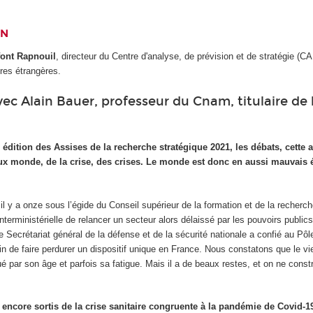
ON
ont Rapnouil
, directeur du Centre d'analyse, de prévision et de stratégie (CA
res étrangères.
ec Alain Bauer, professeur du Cnam, titulaire de 
 édition des Assises de la recherche stratégique 2021, les débats, cette 
ux monde, de la crise, des crises. Le monde est donc en aussi mauvais ét
l y a onze sous l’égide du Conseil supérieur de la formation et de la recherch
interministérielle de relancer un secteur alors délaissé par les pouvoirs public
e Secrétariat général de la défense et de la sécurité nationale a confié au Pôl
n de faire perdurer un dispositif unique en France. Nous constatons que le v
ar son âge et parfois sa fatigue. Mais il a de beaux restes, et on ne constr
ncore sortis de la crise sanitaire congruente à la pandémie de Covid-1