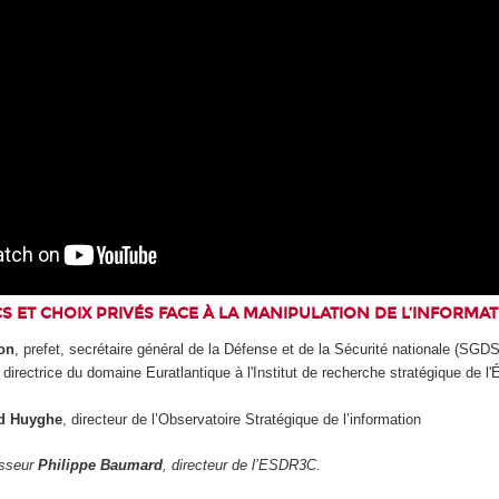
S ET CHOIX PRIVÉS FACE À LA MANIPULATION DE L’INFORMA
on
, prefet, secrétaire général de la Défense et de la Sécurité nationale (SGD
, directrice du domaine Euratlantique à l'Institut de recherche stratégique de l'E
rd Huyghe
, directeur de l’Observatoire Stratégique de l’information
esseur
Philippe Baumard
, directeur de l’ESDR3C.