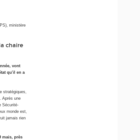
PS), ministère
la chaire
année, vont
at qu'il en a
e stratégiques,
s. Après une
e Sécurité-
ieux monde est,
uit jamais rien
9 mais, près