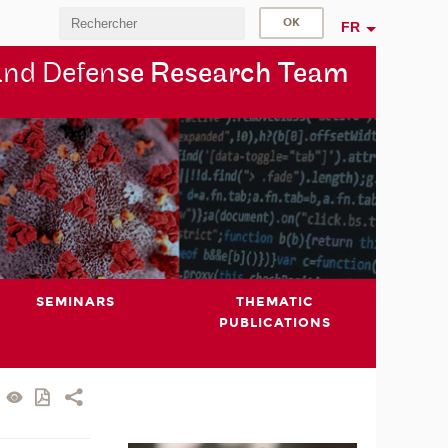
FR
and Defen
se Research Team
SEMINARS
THEMATIC
PUBLICATIONS