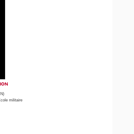
TION
SN)
́cole militaire