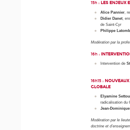
15h :
LES ENJEUX E
Alice Pannier
, r
Didier Danet
, en
de Saint-Cyr
Philippe Latom
Modération par la pro
16h :
INTERVENTIO
Intervention de
S
16h15 :
NOUVEAUX D
GLOBALE
Elyamine Settou
radicalisation du
Jean-Dominique
Modération par le lieu
doctrine et d’enseign