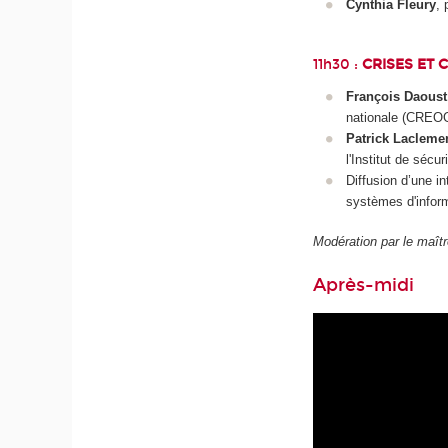
Cynthia Fleury
, 
11h30 :
CRISES ET 
François Daoust
nationale (CREO
Patrick Lacleme
l'Institut de sécu
Diffusion d’une i
systèmes d'infor
Modération par le maî
Après-midi