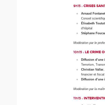
9h15 :
CRISES SANI
Arnaud Fontane
Conseil scientifi
Élisabeth Toutu
d’hôpital
Stéphane Foucar
Modération par le prof
10h15 :
LE CRIME O
Diffusion d’une 
Terrorism, Transn
Christian Vallar
,
financier et fis
Diffusion d’une i
Modération par la maî
11h15 :
INTERVENTI