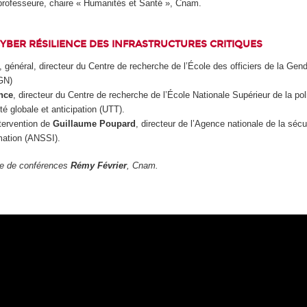
professeure, chaire « Humanités et Santé », Cnam.
CYBER RÉSILIENCE DES INFRASTRUCTURES CRITIQUES
, général, directeur du Centre de recherche de l’École des officiers de la Gen
GN)
nce
, directeur du Centre de recherche de l’École Nationale Supérieur de la pol
rité globale et anticipation (UTT).
ntervention de
Guillaume Poupard
, directeur de l’Agence nationale de la sécur
mation (ANSSI).
tre de conférences
Rémy Février
, Cnam.