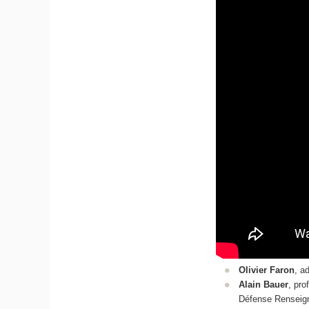
Olivier Faron
, a
Alain Bauer
, pro
Défense Rensei