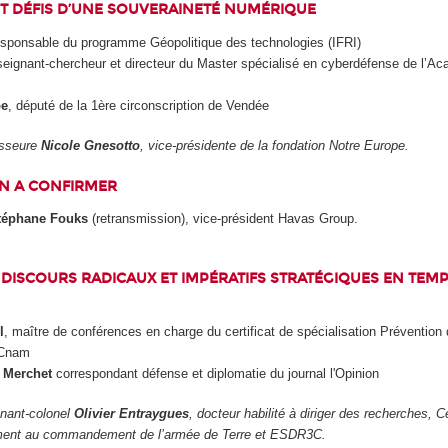
T DÉFIS D’UNE SOUVERAINETÉ NUMÉRIQUE
esponsable du programme Géopolitique des technologies (IFRI)
seignant-chercheur et directeur du Master spécialisé en cyberdéfense de l’Aca
be
, député de la 1
ère
circonscription de Vendée
fesseure
Nicole Gnesotto
, vice-présidente de la fondation Notre Europe.
N A CONFIRMER
téphane Fouks
(retransmission), vice-président Havas Group.
ISCOURS RADICAUX ET IMPÉRATIFS STRATÉGIQUES EN TEMP
l
, maître de conférences en charge du certificat de spécialisation Prévention 
 Cnam
 Merchet
correspondant défense et diplomatie du journal l'Opinion
tenant-colonel
Olivier Entraygues
, docteur habilité à diriger des recherches, 
ement au commandement de l’armée de Terre et ESDR3C.