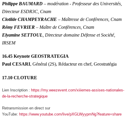
Philippe BAUMARD
– modération - Professeur des Universités,
Directeur ESDR3C, Cnam
Clotilde CHAMPEYRACHE
– Maîtresse de Conférences, Cnam
Rémy FEVRIER
– Maître de Conférences, Cnam
Elyamine SETTOUL
, Directeur domaine Défense et Société,
IRSEM
16.45 Keynote GEOSTRATEGIA
Paul CESARI
, Général (2S), Rédacteur en chef, Geostratégia
17.10 CLOTURE
Lien Inscription :
https://my.weezevent.com/xiiiemes-assises-nationales-
de-la-recherche-strategique
Retransmission en direct sur
YouTube:
https://www.youtube.com/live/pXGLWyypmNg?feature=share