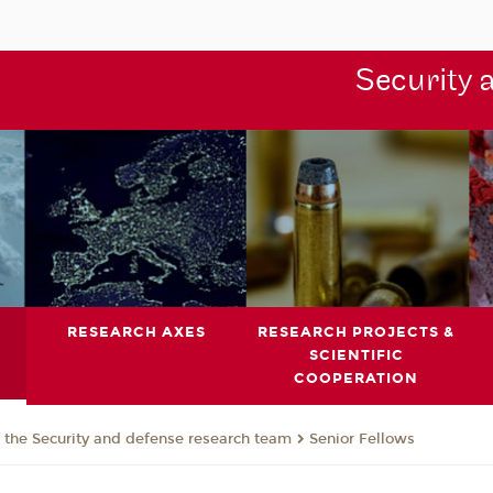
Security 
RESEARCH AXES
RESEARCH PROJECTS &
SCIENTIFIC
COOPERATION
the Security and defense research team
Senior Fellows