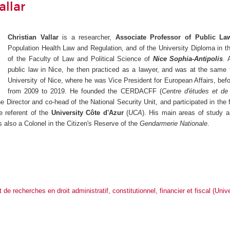
allar
Christian Vallar
is a researcher,
Associate Professor of Public La
Population Health Law and Regulation, and of the University Diploma in t
of the Faculty of Law and Political Science of
Nice Sophia-Antipolis
. 
public law in Nice, he then practiced as a lawyer, and was at the same 
University of Nice, where he was Vice President for European Affairs, bef
from 2009 to 2019. He founded the CERDACFF (
Centre d'études et de r
the Director and co-head of the National Security Unit, and participated in th
e referent of the
University Côte d'Azur
(
UCA
). His main areas of study a
s also a Colonel in the Citizen's Reserve of the
Gendarmerie Nationale
.
 de recherches en droit administratif, constitutionnel, financier et fiscal (Univ