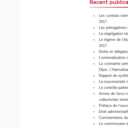
Recent public
Les contrats inter
2017.
Les prérogatives 
La ségrégation terr
Le régime de l’ét
2017.
Droits et obligat
L’externalisation
La contrainte pré
Dijon, L’Harmatta
Rapport de synt
La souveraineté 
Le contrôle parle
A
rmes de force in
collectivités terri
Préface de l’ouvr
Droit administrati
Commentaires d
Le commissaire d