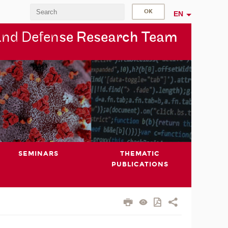
EN
and Defen
se Research Team
SEMINARS
THEMATIC
PUBLICATIONS