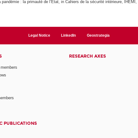
a pandémie : la primauté de l’État,
in Cahiers de la sécurité intérieure, IHEMI,
Legal Notice
LinkedIn
Geostrategia
S
RESEARCH AXES
 members
lows
members
C PUBLICATIONS