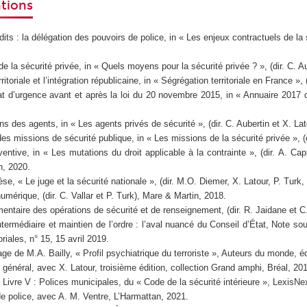
ations
dits : la délégation des pouvoirs de police
, in « Les enjeux contractuels de la 
de la sécurité privée
, in « Quels moyens pour la sécurité privée ? », (dir. C. A
itoriale et l’intégration républicaine
, in « Ségrégation territoriale en France »,
at d’urgence avant et après la loi du 20 novembre 2015
, in « Annuaire 2017 d
ions des agents
, in « Les agents privés de sécurité », (dir. C. Aubertin et X. L
 des missions de sécurité publique
, in « Les missions de la sécurité privée », (
ventive
, in « Les mutations du droit applicable à la contrainte », (dir. A. Ca
n, 2020.
hèse,
« Le juge et la sécurité nationale », (dir.
M.O. Diemer, X. Latour, P. Turk, 
numérique
, (dir. C. Vallar et P. Turk), Mare & Martin, 2018.
mentaire des opérations de sécurité et de renseignement, (
dir. R. Jaidane et C
termédiaire et maintien de l’ordre : l’aval nuancé du Conseil d’État,
Note sou
toriales, n° 15, 15 avril 2019.
age de M.A. Bailly,
« Profil psychiatrique du terroriste »,
Auteurs du monde, éd
f général
, avec X. Latour, troisième édition, collection Grand amphi, Bréal, 20
u
Livre V : Polices municipales, du « Code de la sécurité intérieure »,
LexisNexi
e police,
avec A. M. Ventre, L’Harmattan, 2021.