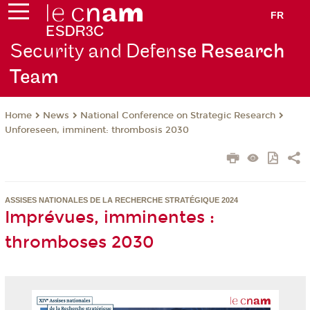
FR
Security and Defen
se Research
Team
News
National Conference on Strategic Research
Home
Unforeseen, imminent: thrombosis 2030
ASSISES NATIONALES DE LA RECHERCHE STRATÉGIQUE 2024
Imprévues, imminentes :
thromboses 2030