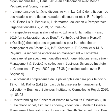
organisationnelles », Paris, 2019 (en collaboration avec Benoît
Petitprêtre et Sonny Perseil)
« L’importance de la tâche discursive »,
in La réalité de la fiction - ou
des relations entre fiction, narration, discours et récit
,
B. Petitprêtre
& S. Perseil & Y. Pesqueux, L’Harmattan, collection « Perspectives
Organisationnelles », 2019, pp. 241-257
« Perspectives organisationnelles », Editions L’Harmattan, Paris,
2019 (en collaboration avec Benoît Petitprêtre et Sonny Perseil)
« Quelle(s) théorie(s) des organisations pour la recherche en
management en Afrique ? », inE. Kamdem & F. Chevalier & M. A.
Payaud, La recherche enracinée en management – Contextes
nouveaux et perspectives nouvelles en Afrique, éditions ems, série «
Management & Société », collection « Business Sciences Institute
», Cormelles le Royal, 2020, pp. 27-38 (en collaboration avec B.
Sogbossi)
« Le potentiel compréhensif de la philosophie du care pour la covid-
19 », in M. Kalika (Ed.) L’impact de la crise sur le management,
collection « Business Sciences Institute », Cormelles le Royal, 2020,
pp. 83-93
« Understanding the Concept of Waste to Avoid its Production », in
K. Delchet-Cochet, Circular Economy, collection « Modern Finance,
Management Innovation and Economic Growth Set », vol. 3 (F. Ben