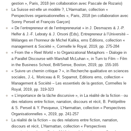
gestion », Paris, 2018 (en collaboration avec Pascale de Rozario)
La Suisse est-elle un modèle ?, L’Harmattan, collection «
Perspectives organisationnelles », Paris, 2018 (en collaboration avec
Sonny Perseil et François Garçon)
« De l’entrepreneur et de l’entrepreneuriat » in J. Desmazes & J.-P.
Helfer & J.-F. Lebraty & J. Orsoni (Eds), Entrepreneur à l’Université –
Mélanges en l’honneur de Michel Kalika, ems Editions, collection «
management & Société », Cormelle le Royal, 2019, pp. 275-284
« From the « Reel World » to Organizational Metaphors – Dialogie in
a Parallel Discourse with Marshall McLuhan », in Turn to Film – Film
in the Business School, Brill/Sense, Boston, 2019, pp. 155-165
« Suivre un chemin critique ? », in Recherche qualitative en sciences
sociales, J.-L. Moriceau & R. Soparnot, Editions ems, collection «
Management & Société – Les essentiels de la gestion, Cormelles le
Royal, 2019, pp. 319-323
« L’importance de la tâche discursive », in La réalité de la fiction - ou
des relations entre fiction, narration, discours et récit, B. Petitprêtre
& S. Perseil & Y. Pesqueux, L’Harmattan, collection « Perspectives
Organisationnelles », 2019, pp. 241-257
La réalité de la fiction – ou des relations entre fiction, narration,
discours et récit, L’Harmattan, collection « Perspectives