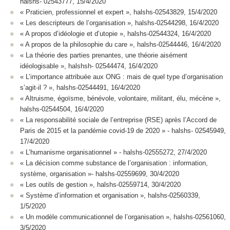
halshs- 02543777, 15/4/2020
« Praticien, professionnel et expert », halshs-02543829, 15/4/2020
« Les descripteurs de l’organisation », halshs-02544298, 16/4/2020
« A propos d’idéologie et d’utopie », halshs-02544324, 16/4/2020
« A propos de la philosophie du care », halshs-02544446, 16/4/2020
« La théorie des parties prenantes, une théorie aisément
idéologisable », halshsh- 02544474, 16/4/2020
« L’importance attribuée aux ONG : mais de quel type d’organisation
s’agit-il ? », halshs-02544491, 16/4/2020
« Altruisme, égoïsme, bénévole, volontaire, militant, élu, mécène »,
halshs-02544504, 16/4/2020
« La responsabilité sociale de l’entreprise (RSE) après l’Accord de
Paris de 2015 et la pandémie covid-19 de 2020 » - halshs- 02545949,
17/4/2020
« L’humanisme organisationnel » - halshs-02555272, 27/4/2020
« La décision comme substance de l’organisation : information,
système, organisation »- halshs-02559699, 30/4/2020
« Les outils de gestion », halshs-02559714, 30/4/2020
« Système d’information et organisation », halshs-02560339,
1/5/2020
« Un modèle communicationnel de l’organisation », halshs-02561060,
3/5/2020