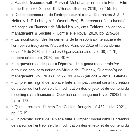
a Parallel Discourse with Marshall McLuhan »,
in
Turn to Film – Film
in the Business School
, Brill/Sense, Boston, 2019, pp. 155-165
« De l’entrepreneur et de l’entrepreneuriat »
in
J. Desmazes & J.-P.
Helfer & J.-F. Lebraty & J. Orsoni (Eds),
Entrepreneur à l’Université –
Mélanges en l’honneur de Michel Kalika
, ems Editions, collection «
management & Société », Cormelle le Royal, 2019, pp. 275-284
« La modification des fondements de la responsabilité sociale de
l’entreprise (rse) après l’Accord de Paris de 2015 et la pandémie
covid-19 de 2020 », Estudios Organizacionales, vol. 30, n° 78,
octobre-décembre, 2020, pp. 49-60
« La question de l’impact à l’épreuve de la gouvernance minière
autour de son instauration en Afrique de l’Ouest », Question(s) de
management, vol. 2020/1, n° 27, pp. 41-53 (en coll. Avec E. Griette)
« Un premier signal de la place faite à l’impact social dans la création
de valeur de l’entreprise : la modification des enjeux et du contenu du
reporting extra-financier », Question de management, vol. 2020/1, n°
27, p. 123
« Quels sont nos déchets ? », Cahiers français, n° 422, juillet 2021,
pp. 16-19
« Un premier signal de la place faite à l’impact social dans la création
de valeur de l’entreprise : la modification des enjeux et du contenu du