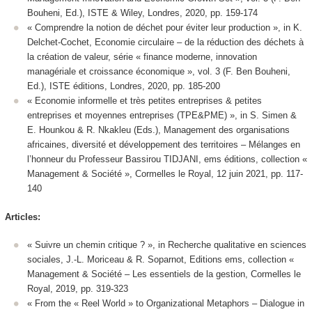
Bouheni, Ed.), ISTE & Wiley, Londres, 2020, pp. 159-174
« Comprendre la notion de déchet pour éviter leur production », in K.
Delchet-Cochet, Economie circulaire – de la réduction des déchets à
la création de valeur, série « finance moderne, innovation
managériale et croissance économique », vol. 3 (F. Ben Bouheni,
Ed.), ISTE éditions, Londres, 2020, pp. 185-200
« Economie informelle et très petites entreprises & petites
entreprises et moyennes entreprises (TPE&PME) », in S. Simen &
E. Hounkou & R. Nkakleu (Eds.), Management des organisations
africaines, diversité et développement des territoires – Mélanges en
l’honneur du Professeur Bassirou TIDJANI, ems éditions, collection «
Management & Société », Cormelles le Royal, 12 juin 2021, pp. 117-
140
Articles:
« Suivre un chemin critique ? »,
in Recherche qualitative en sciences
sociales
, J.-L. Moriceau & R. Soparnot, Editions ems, collection «
Management & Société – Les essentiels de la gestion, Cormelles le
Royal, 2019, pp. 319-323
« From the « Reel World » to Organizational Metaphors – Dialogue in