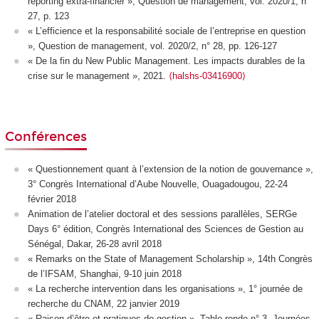
reporting extra-financier », Question de management, vol. 2020/1, n°
27, p. 123
« L’efficience et la responsabilité sociale de l’entreprise en question
», Question de management, vol. 2020/2, n° 28, pp. 126-127
« De la fin du New Public Management.
Les impacts durables de la
crise sur le management
», 2021.
⟨halshs-03416900⟩
Conférences
« Questionnement quant à l’extension de la notion de gouvernance »,
3° Congrès International d’Aube Nouvelle, Ouagadougou, 22-24
février 2018
Animation de l’atelier doctoral et des sessions parallèles, SERGe
Days 6° édition, Congrès International des Sciences de Gestion au
Sénégal, Dakar, 26-28 avril 2018
« Remarks on the State of Management Scholarship », 14th Congrès
de l’IFSAM, Shanghai, 9-10 juin 2018
« La recherche intervention dans les organisations », 1° journée de
recherche du CNAM, 22 janvier 2019
« Raison d’être et pratiques de gestion », Table ronde n° 3, Journées