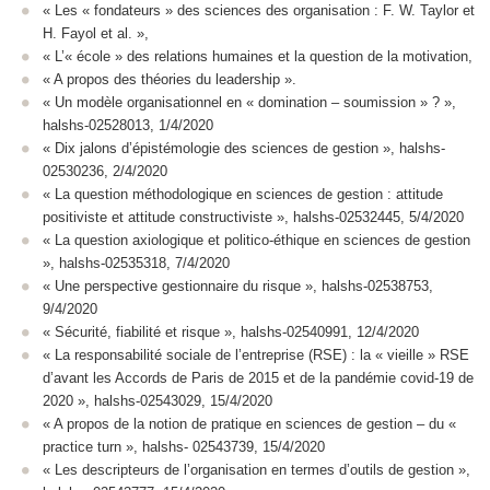
« Les « fondateurs » des sciences des organisation : F. W. Taylor et
H. Fayol et al. »,
« L’« école » des relations humaines et la question de la motivation,
« A propos des théories du leadership ».
« Un modèle organisationnel en « domination – soumission » ? »,
halshs-02528013, 1/4/2020
« Dix jalons d’épistémologie des sciences de gestion », halshs-
02530236, 2/4/2020
« La question méthodologique en sciences de gestion : attitude
positiviste et attitude constructiviste », halshs-02532445, 5/4/2020
« La question axiologique et politico-éthique en sciences de gestion
», halshs-02535318, 7/4/2020
« Une perspective gestionnaire du risque », halshs-02538753,
9/4/2020
« Sécurité, fiabilité et risque », halshs-02540991, 12/4/2020
« La responsabilité sociale de l’entreprise (RSE) : la « vieille » RSE
d’avant les Accords de Paris de 2015 et de la pandémie covid-19 de
2020 », halshs-02543029, 15/4/2020
« A propos de la notion de pratique en sciences de gestion – du «
practice turn », halshs- 02543739, 15/4/2020
« Les descripteurs de l’organisation en termes d’outils de gestion »,