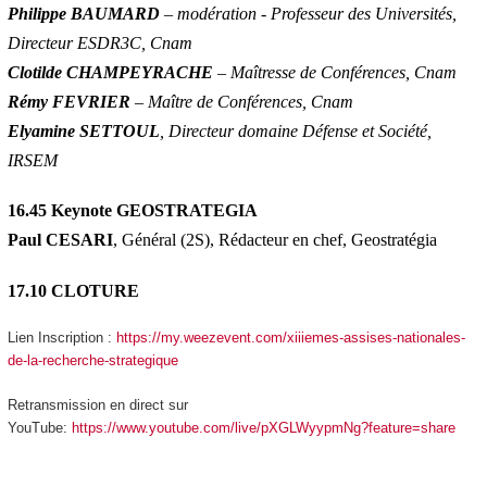
Philippe BAUMARD
– modération - Professeur des Universités,
Directeur ESDR3C, Cnam
Clotilde CHAMPEYRACHE
– Maîtresse de Conférences, Cnam
Rémy FEVRIER
– Maître de Conférences, Cnam
Elyamine SETTOUL
, Directeur domaine Défense et Société,
IRSEM
16.45 Keynote GEOSTRATEGIA
Paul CESARI
, Général (2S), Rédacteur en chef, Geostratégia
17.10 CLOTURE
Lien Inscription :
https://my.weezevent.com/xiiiemes-assises-nationales-
de-la-recherche-strategique
Retransmission en direct sur
YouTube:
https://www.youtube.com/live/pXGLWyypmNg?feature=share