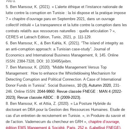
701-1.
Ben Mansour, K. (2021). « L’alerte éthique et l’instance nationale de
lutte contre la corruption en Tunisie : la loi dispose et la pratique impose
? » chapitre d’ouvrage paru en Septembre 2021, dans un ouvrage
collectif intitulé « La transparence et la lutte contre la corruption dans les
contrats relatifs aux ressources naturelles : quelle articulation ? »,
CERES et Latrach Edition, Tunis, 2021, p. 111-129.
Ben Mansour, K., & Ben Kahla, K. (2021). “The island of integrity as
an anti-corruption approach: a Tunisian case-study”.
Journal of
Economics and International Business Management
, 9, 145. Online
ISSN: 2384-7328, DOI: 10.33495/jeibm.
Ben Mansour, K. (2020). “Middle Management Versus Top
Management: How to enhance the Whistleblowing Mechanism for
Detecting Corruption and Political Connection. A Case of International
Donor Funds in Tunisia”.
Social Business
,
10 (3), Autumn 2020,
231-
246. Online ISSN:
2044-9860. Revue classée FNEGE : MAN 4 (2022-
2023); Revue classée ABDC : B (2009-2023).
Ben Mansour, K. et Attia, Z. (2020). « La Posture Hybride du
doctorant en DBA pour la Gestion des Ressources Humaines. Etude de
cas d’un entretien de recrutement en Tunisie. », in Produire du savoir et
de l’action. Vademecum du chercheur en GRH »,
chapitre d’ouvrage,
édition EMS Mangement & Société, Paris, 252 p. (Labellisé FNEGE).