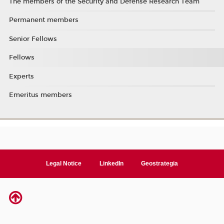
The members of the Security and Defense Research Team
Permanent members
Senior Fellows
Fellows
Experts
Emeritus members
Legal Notice
LinkedIn
Geostrategia