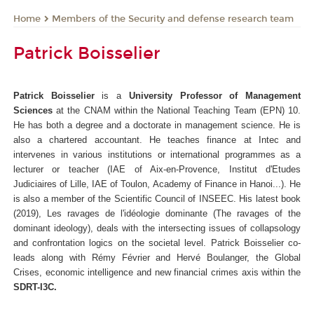
Members of the Security and defense research team
Home
Patrick Boisselier
Patrick Boisselier
is a
University Professor of Management
Sciences
at the CNAM within the National Teaching Team (EPN) 10.
He has both a degree and a doctorate in management science. He is
also a chartered accountant. He teaches finance at Intec and
intervenes in various institutions or international programmes as a
lecturer or teacher (IAE of Aix-en-Provence, Institut d'Etudes
Judiciaires of Lille, IAE of Toulon, Academy of Finance in Hanoi...). He
is also a member of the Scientific Council of INSEEC. His latest book
(2019), Les ravages de l'idéologie dominante (The ravages of the
dominant ideology), deals with the intersecting issues of collapsology
and confrontation logics on the societal level. Patrick Boisselier co-
leads along with Rémy Février and Hervé Boulanger, the Global
Crises, economic intelligence and new financial crimes axis within the
SDRT-I3C.