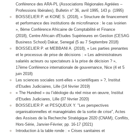
Conférence des ARA-PL (Associations Régionales Agréées –
Professions libérales), Bulletin n° 36, avril 1995, 143 p. (1995)
BOISSELIER P. et KONE S. (2018), « Structure de financement
et performance des institutions de microfinance : le cas ivoirien
», 8ème Conférence Africaine de Comptabilité et Finance
(2018), Centre Africain d'Etudes Supérieures en Gestion (CESAG
Business School) Dakar, Senegal (5 au 7 Septembre 2018)
BOISSELIER P. et MEBBANI A. (2018), « Les parties prenantes
et le processus de prise de décisions : « Les administrateurs
salariés acteurs ou spectateurs à la prise de décision ? »,
17ème Conférence internationale de gouvernance, Nice (4 et 5
juin 2018)
Les sciences sociales sont-elles « scientifiques » ?, Institut
d’Etudes Judiciaires, Lille (14 février 2019)
« The Hundred » ou l’idéologie du réel mise en œuvre, Institut
d’Etudes Judiciares, Lille (07 février 2020)
BOISSELIER P. et PESQUEUX Y. "Les perspectives
organisationnelles et managériales de la sortie de crise", Actes
des Assises de la Recherche Stratégique 2020 (CNAM), Conflits,
Hors-Série, Janvier-Février, pp. 16-17 (2021)
Introduction à la table ronde : « Crises sanitaires et