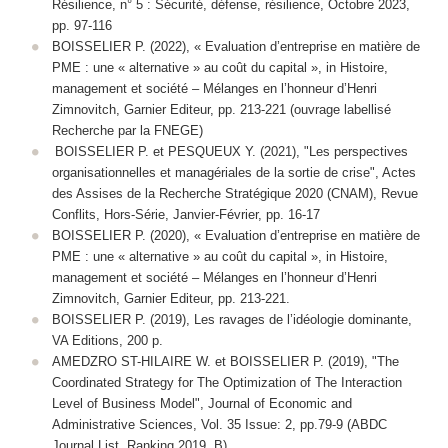
Résilience
, n° 5 : Sécurité, défense, résilience, Octobre 2023,
pp. 97-116
BOISSELIER P. (2022), « Evaluation d’entreprise en matière de
PME : une « alternative » au coût du capital », in
Histoire,
management et société – Mélanges en l’honneur d’Henri
Zimnovitch
, Garnier Editeur, pp. 213-221 (
ouvrage labellisé
Recherche par la FNEGE
)
BOISSELIER P. et PESQUEUX Y. (2021), "Les perspectives
organisationnelles et managériales de la sortie de crise", Actes
des Assises de la Recherche Stratégique 2020 (CNAM),
Revue
Conflits
, Hors-Série, Janvier-Février, pp. 16-17
BOISSELIER P. (2020), « Evaluation d’entreprise en matière de
PME : une « alternative » au coût du capital », in Histoire,
management et société – Mélanges en l’honneur d’Henri
Zimnovitch, Garnier Editeur, pp. 213-221.
BOISSELIER P. (2019), Les ravages de l’idéologie dominante,
VA Editions, 200 p.
AMEDZRO ST-HILAIRE W. et BOISSELIER P. (2019), "The
Coordinated Strategy for The Optimization of The Interaction
Level of Business Model", Journal of Economic and
Administrative Sciences, Vol. 35 Issue: 2, pp.79-9 (ABDC
Journal List, Ranking 2019, B)