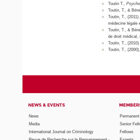
Toutin T.,
Psychol
Toutin, T., & Bé
Toutin, T., (2011)
médecine légale e
Toutin, T., & Bén
de droit médical, 
Toutin, T., (2010)
Toutin, T., (2000)
NEWS & EVENTS
MEMBER
News
Permanent
Media
Senior Fel
International Journal on Criminology
Fellows
Revue de Recherche sur le Renseignement -
Experts