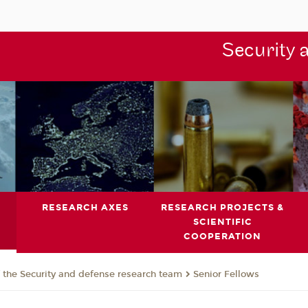
Security 
RESEARCH AXES
RESEARCH PROJECTS &
SCIENTIFIC
COOPERATION
the Security and defense research team
Senior Fellows