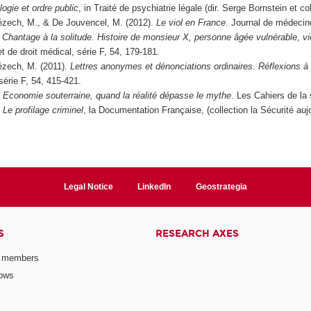
ogie et ordre public
, in Traité de psychiatrie légale (dir. Serge Bornstein et col
nézech, M., & De Jouvencel, M. (2012).
Le viol en France
. Journal de médecine
.
Chantage à la solitude. Histoire de monsieur X, personne âgée vulnérable, vi
t de droit médical, série F, 54, 179-181.
ézech, M. (2011).
Lettres anonymes et dénonciations ordinaires. Réflexions à
série F, 54, 415-421.
.
Economie souterraine, quand la réalité dépasse le mythe
. Les Cahiers de la 
,
Le profilage criminel
, la Documentation Française, (collection la Sécurité aujo
Legal Notice
LinkedIn
Geostrategia
S
RESEARCH AXES
 members
lows