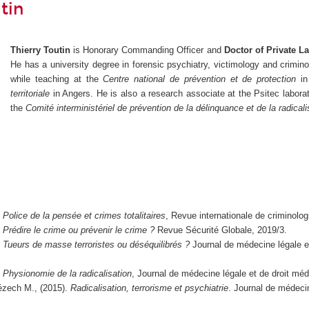
tin
Thierry Toutin
is Honorary Commanding Officer and
Doctor of Private L
He has a university degree in forensic psychiatry, victimology and crimino
while teaching at the
Centre national de prévention et de protection
in
territoriale
in Angers. He is also a research associate at the Psitec laborat
the
Comité interministériel de prévention de la délinquance et de la radicali
,
Police de la pensée et crimes totalitaires
, Revue internationale de criminolog
,
Prédire le crime ou prévenir le crime ?
Revue Sécurité Globale, 2019/3.
,
Tueurs de masse terroristes ou déséquilibrés ?
Journal de médecine légale et
,
Physionomie de la radicalisation
, Journal de médecine légale et de droit méd
ézech M., (2015).
Radicalisation, terrorisme et psychiatrie
. Journal de médecin