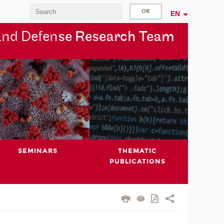
EN
and Defen
se Research Team
SEMINARS
THEMATIC
PUBLICATIONS