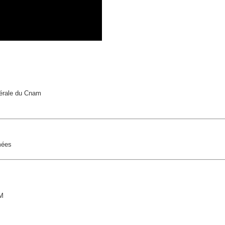
nérale du Cnam
mées
RM