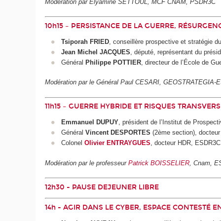
Modération par Elyamine SETTOUL, MCF CNAM, PSDR3C
10h15 – PERSISTANCE DE LA GUERRE, RÉSURGENC
Tsiporah FRIED
, conseillère prospective et stratégie
Jean Michel JACQUES
, député, représentant du prési
Général
Philippe POTTIER
, directeur de l’École de Gu
Modération par le Général Paul CESARI, GEOSTRATEGIA
11h15 – GUERRE HYBRIDE ET RISQUES TRANSVER
Emmanuel DUPUY
, président de l’Institut de Prospec
Général
Vincent DESPORTES
(2ème section), docteur 
Colonel
Olivier ENTRAYGUES
, docteur HDR, ESDR3C
Modération par le professeur
Patrick BOISSELIER
, Cnam, 
12h30 - PAUSE DEJEUNER LIBRE
14h - AGIR DANS LE CYBER, ESPACE CONTESTÉ 