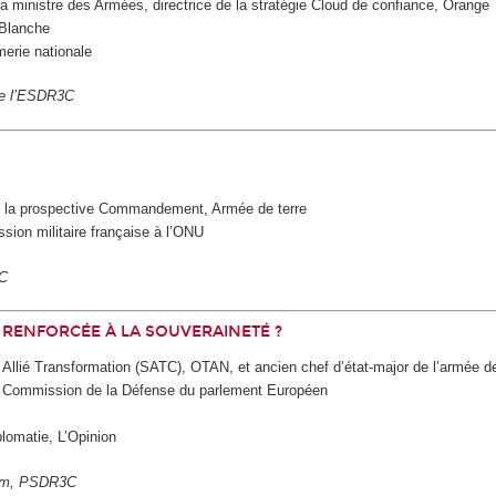
la ministre des Armées, directrice de la stratégie Cloud de confiance, Orange
 Blanche
merie nationale
 de l’ESDR3C
de la prospective Commandement, Armée de terre
ssion militaire française à l’ONU
C
E RENFORCÉE À LA SOUVERAINETÉ ?
lié Transformation (SATC), OTAN, et ancien chef d’état-major de l’armée de 
la Commission de la Défense du parlement Européen
plomatie, L’Opinion
am, PSDR3C