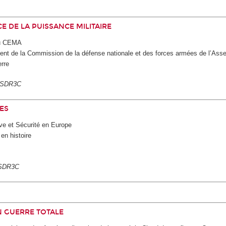
E DE LA PUISSANCE MILITAIRE
 du CEMA
dent de la Commission de la défense nationale et des forces armées de l’Ass
erre
-ESDR3C
SES
tive et Sécurité en Europe
en histoire
ESDR3C
EN GUERRE TOTALE