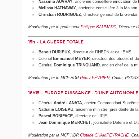
Nassima AUVRAY
, ancienne conseillère innovation de 
Melissa HATHAWAY
, ancienne conseillère à la Maison
Christian RODRIGUEZ
, directeur général de la Gendar
Modération par le professeur
Philippe BAUMARD
, Directeur
15h – LA GUERRE TOTALE
Benoit DURIEUX
, directeur de l’IHEDN et de l’EMS
Colonel
Emmanuel MEYER
, directeur des études et 
Général
Dominique TRINQUAND
, ancien chef de la mi
Modération par le MCF HDR
Rémy FÉVRIER
, Cnam, PSDR3
16h15 – EUROPE PUISSANCE : D’UNE AUTONOMI
Général
André LANATA
, ancien Commandant Suprême Al
Nathalie LOISEAU
, ancienne ministre, présidente de 
Pascal BONIFACE
, directeur de l’IRIS
Jean Dominique MERCHET
, journaliste Défense et Di
Modération par la MCF HDR
Clotilde CHAMPEYRACHE
, Cn