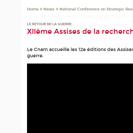
News
National Conference on Strategic Res
Home
LE RETOUR DE LA GUERRE
XIIème Assises de la recherc
Le Cnam accueille les 12e éditions des Assis
guerre.