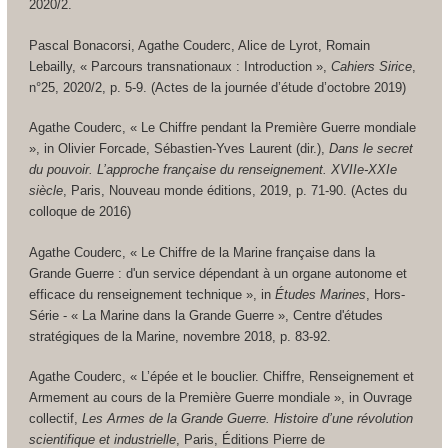
2020/2.
Pascal Bonacorsi, Agathe Couderc, Alice de Lyrot, Romain
Lebailly, « Parcours transnationaux : Introduction »,
Cahiers Sirice
,
n°25, 2020/2, p. 5-9. (Actes de la journée d’étude d’octobre 2019)
Agathe Couderc, « Le Chiffre pendant la Première Guerre mondiale
»,
in
Olivier Forcade, Sébastien-Yves Laurent (dir.),
Dans le secret
du pouvoir. L’approche française du renseignement. XVIIe-XXIe
siècle
, Paris, Nouveau monde éditions, 2019, p. 71-90. (Actes du
colloque de 2016)
Agathe Couderc, « Le Chiffre de la Marine française dans la
Grande Guerre : d'un service dépendant à un organe autonome et
efficace du renseignement technique », in
Études Marines
, Hors-
Série - « La Marine dans la Grande Guerre », Centre d'études
stratégiques de la Marine, novembre 2018, p. 83-92.
Agathe Couderc, « L’épée et le bouclier. Chiffre, Renseignement et
Armement au cours de la Première Guerre mondiale »,
in
Ouvrage
collectif,
Les Armes de la Grande Guerre. Histoire d’une révolution
scientifique et industrielle
, Paris, Éditions Pierre de