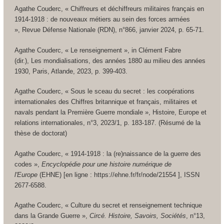
Agathe Couderc, « Chiffreurs et déchiffreurs militaires français en
1914-1918 : de nouveaux métiers au sein des forces armées
»,
Revue Défense Nationale (RDN)
, n°866, janvier 2024, p. 65-71.
Agathe Couderc, « Le renseignement »,
in
Clément Fabre
(dir.),
Les mondialisations, des années 1880 au milieu des années
1930
, Paris, Atlande, 2023, p. 399-403.
Agathe Couderc, « Sous le sceau du secret : les coopérations
internationales des Chiffres britannique et français, militaires et
navals pendant la Première Guerre mondiale »,
Histoire, Europe et
relations internationales
, n°3, 2023/1, p. 183-187. (Résumé de la
thèse de doctorat)
Agathe Couderc, « 1914-1918 : la (re)naissance de la guerre des
codes »,
Encyclopédie pour une histoire numérique de
l'Europe
(EHNE) [en ligne : https://ehne.fr/fr/node/21554 ], ISSN
2677-6588.
Agathe Couderc, « Culture du secret et renseignement technique
dans la Grande Guerre »,
Circé. Histoire, Savoirs, Sociétés
, n°13,