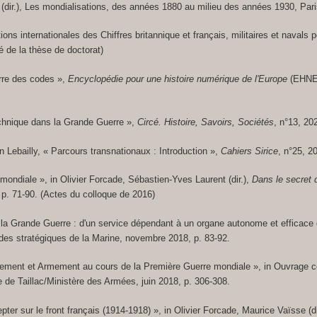
dir.),
Les mondialisations, des années 1880 au milieu des années 1930
, Par
ons internationales des Chiffres britannique et français, militaires et navals
é de la thèse de doctorat)
erre des codes »,
Encyclopédie pour une histoire numérique de l'Europe
(EHNE) 
chnique dans la Grande Guerre »,
Circé. Histoire, Savoirs, Sociétés
, n°13, 20
 Lebailly, « Parcours transnationaux : Introduction »,
Cahiers Sirice
, n°25, 2
 mondiale »,
in
Olivier Forcade, Sébastien-Yves Laurent (dir.),
Dans le secret 
 p. 71-90. (Actes du colloque de 2016)
 la Grande Guerre : d'un service dépendant à un organe autonome et efficace
udes stratégiques de la Marine, novembre 2018, p. 83-92.
ignement et Armement au cours de la Première Guerre mondiale »,
in
Ouvrage co
re de Taillac/Ministère des Armées, juin 2018, p. 306-308.
pter sur le front français (1914-1918) »,
in
Olivier Forcade, Maurice Vaïsse (di