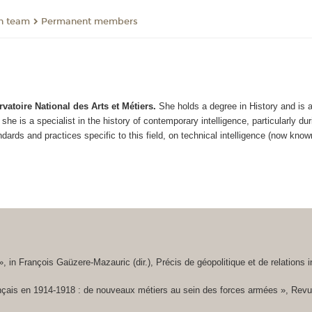
ch team
Permanent members
ervatoire National des Arts et Métiers.
She holds a degree
in History and is 
he is a specialist in the history of contemporary intelligence, particularly d
andards and practices specific to this field, on technical intelligence (now know
 »,
in
François Gaüzere-Mazauric (dir.),
Précis de géopolitique et de relations i
français en 1914-1918 : de nouveaux métiers au sein des forces armées »,
Revu