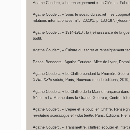
Agathe Couderc, « Le renseignement »,
in
Clément Fabre (
Agathe Couderc, « Sous le sceau du secret : les coopérati
relations internationales
, n°3, 2023/1, p. 183-187. (Résum
Agathe Couderc, « 1914-1918 : la (re)naissance de la gu
6588.
Agathe Couderc, « Culture du secret et renseignement te
Pascal Bonacorsi, Agathe Couderc, Alice de Lyrot, Romain
Agathe Couderc, « Le Chiffre pendant la Première Guerre
XVIIe-XXIe siècle
, Paris, Nouveau monde éditions, 2019,
Agathe Couderc, « Le Chiffre de la Marine française dans
Série - « La Marine dans la Grande Guerre », Centre d'ét
Agathe Couderc, « L’épée et le bouclier. Chiffre, Rense
révolution scientifique et industrielle
, Paris, Éditions Pier
Agathe Couderc, « Transmettre, chiffrer, écouter et interce