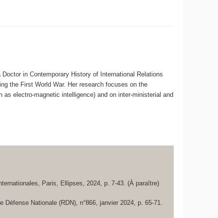
a Doctor in Contemporary History of International Relations
uring the First World War. Her research focuses on the
n as electro-magnetic intelligence) and on inter-ministerial and
nternationales
, Paris, Ellipses, 2024, p. 7-43. (À paraître)
e Défense Nationale (RDN)
, n°866, janvier 2024, p. 65-71.