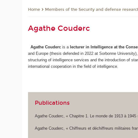
Members of the Security and defense resear
Home
Agathe Couderc
Agathe Couderc
is a
lecturer in Intelligence at the Cons
and Europe (thesis defended in 2022 at Sorbonne University), s
structuring of intelligence services and the introduction of st
international cooperation in the field of intelligence.
Publications
Agathe Couderc, « Chapitre 1. Le monde de 1913 à 1945
Agathe Couderc, « Chiffreurs et déchiffreurs militaires 